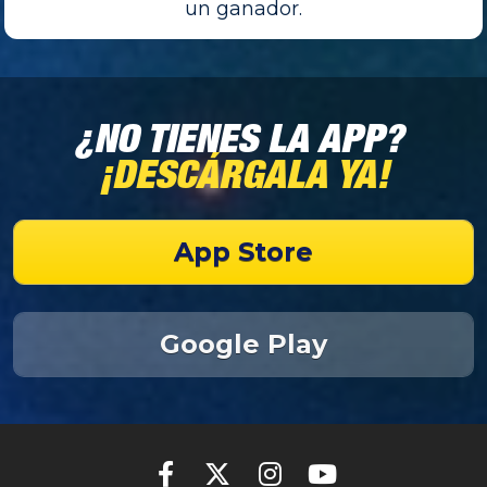
un ganador.
¿NO TIENES LA APP? 
¡DESCÁRGALA YA!
App Store
Google Play
Share on Facebook
Share on X (Twitter)
Share on Instagr
Share on You